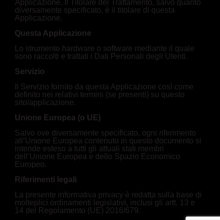
Applicazione. Il Titolare del Trattamento, salvo quanto
diversamente specificato, è il titolare di questa
Applicazione.
Questa Applicazione
Lo strumento hardware o software mediante il quale
sono raccolti e trattati i Dati Personali degli Utenti.
Servizio
Il Servizio fornito da questa Applicazione così come
definito nei relativi termini (se presenti) su questo
sito/applicazione.
Unione Europea (o UE)
Salvo ove diversamente specificato, ogni riferimento
all’Unione Europea contenuto in questo documento si
intende esteso a tutti gli attuali stati membri
dell’Unione Europea e dello Spazio Economico
Europeo.
Riferimenti legali
La presente informativa privacy è redatta sulla base di
molteplici ordinamenti legislativi, inclusi gli artt. 13 e
14 del Regolamento (UE) 2016/679.