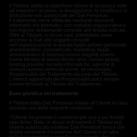
Il Titolare adotta le opportune misure di sicurezza volte
ad impedire l’accesso, la divulgazione, la modifica o la
distruzione non autorizzate dei Dati Personali.
Il trattamento viene effettuato mediante strumenti
informatici e/o telematici, con modalità organizzative e
con logiche strettamente correlate alle finalità indicate.
Oltre al Titolare, in alcuni casi, potrebbero avere
accesso ai Dati altri soggetti coinvolti
nell’organizzazione di questa Applicazione (personale
amministrativo, commerciale, marketing, legali,
amministratori di sistema) ovvero soggetti esterni
(come fornitori di servizi tecnici terzi, corrieri postali,
hosting provider, società informatiche, agenzie di
comunicazione) nominati anche, se necessario,
Responsabili del Trattamento da parte del Titolare.
L’elenco aggiornato dei Responsabili potrà sempre
essere richiesto al Titolare del Trattamento.
Base giuridica del trattamento
Il Titolare tratta Dati Personali relativi all’Utente in caso
sussista una delle seguenti condizioni:
-l’Utente ha prestato il consenso per una o più finalità
specifiche; Nota: in alcuni ordinamenti il Titolare può
essere autorizzato a trattare Dati Personali senza che
debba sussistere il consenso dell’Utente o un’altra
delle basi giuridiche specificate di seguito, fino a